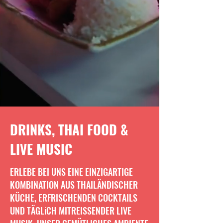
DRINKS, THAI FOOD &
LIVE MUSIC
ERLEBE BEI UNS EINE EINZIGARTIGE
KOMBINATION AUS THAILÄNDISCHER
KÜCHE, ERFRISCHENDEN COCKTAILS
UND TÄGLiCH MITREISSENDER LIVE