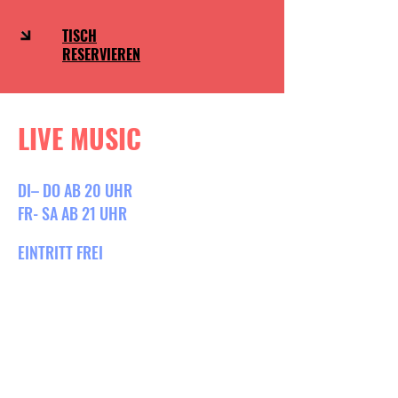
TISCH
RESERVIEREN
LIVE MUSIC
DI– DO AB 20 UHR
FR- SA AB 21 UHR
EINTRITT FREI
HIER GEHTS ZUM
LIVE MUSIK PROGRAMM
MERCH